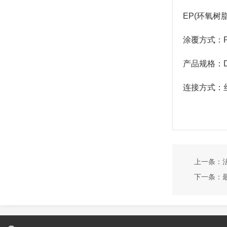
EP(环氧树脂
涂覆方式：P
产品规格：DN
连接方式：丝
上一条：
下一条：